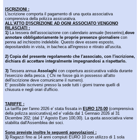
ISCRIZIONI :
L'iscrizione comporta il pagamento di una quota associativa
comprensiva della polizza assicurativa.
ALL'ATTO D'ISCRIZIONE AD OGNI ASSOCIATO VENGONO
RILASCIATI :
1)
La tessera dell'associazione con calendario annuale (tesserino),
dove
annotare obbligatoriamente le proprie presenze giornaliere
con
penna ad inchiostro indelebile. Questo deve essere esposto,
depositandolo in vista, in bacheca all'ingresso e ritirato all'uscita.
2)
Copia del presente regolamento che l'associato, con l'iscrizione,
dichiara di accettare integralmente impegnandosi a rispettarlo.
3)
Tessera annua
Assolaghi
con copertura assicurativa valida durante
l'esercizio della pesca. ( Chi ne fosse già in possesso all'atto
dell'iscrizione deve comunicarne il numero).
E' possibile iscriversi presso la sede tutti i giorni tranne quelli di
chiusura e negli orari d'ufficio.
TARIFFE :
La tariffa per l'anno 2026 e' stata fissata in
EURO 170,00
(comprensiva
della polizza assicurativa),ed e' valida dal 1 Gennaio 2026 al 31
Dicembre 202; (dal 1° Agosto Euro 100,00). La quota associativa viene
stabilita dall'Assemblea dei soci.
Sono previste inoltre le seguenti agevolazioni :
1)
Ragazzi fino ai 14 anni compiuti EURO 10 con utilizzo di 1 sola