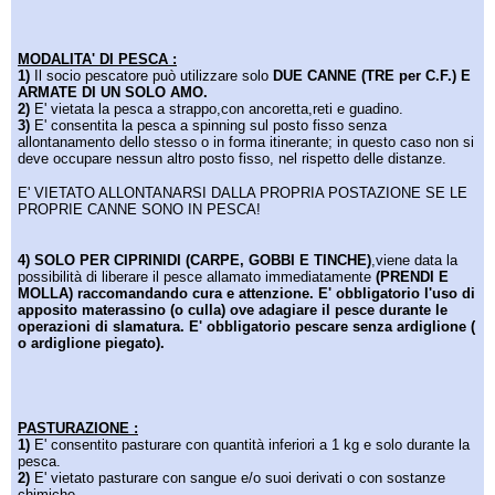
MODALITA' DI PESCA :
1)
Il socio pescatore può utilizzare solo
DUE CANNE (TRE per C.F.) E
ARMATE DI UN SOLO AMO
.
2)
E' vietata la pesca a strappo,con ancoretta,reti e guadino.
3)
E' consentita la pesca a spinning sul posto fisso senza
allontanamento dello stesso o in forma itinerante; in questo caso non si
deve occupare nessun altro posto fisso, nel rispetto delle distanze.
E' VIETATO ALLONTANARSI DALLA PROPRIA POSTAZIONE SE LE
PROPRIE CANNE SONO IN PESCA!
4)
SOLO PER CIPRINIDI (CARPE, GOBBI E TINCHE)
,viene data la
possibilità di liberare il pesce allamato immediatamente
(PRENDI E
MOLLA) raccomandando cura e attenzione. E' obbligatorio l'uso di
apposito materassino (o culla) ove adagiare il pesce durante le
operazioni di slamatura. E' obbligatorio pescare senza ardiglione (
o ardiglione piegato).
PASTURAZIONE :
1)
E' consentito pasturare con quantità inferiori a 1 kg e solo durante la
pesca.
2)
E' vietato pasturare con sangue e/o suoi derivati o con sostanze
chimiche.