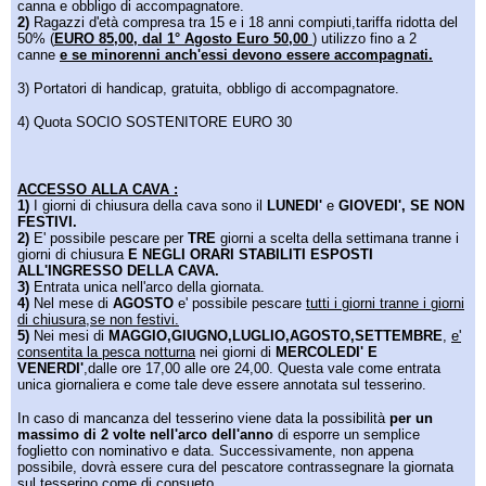
canna e obbligo di accompagnatore.
2)
Ragazzi d'età compresa tra 15 e i 18 anni compiuti,tariffa ridotta del
50% (
EURO 85,00, dal 1° Agosto Euro 50,00
) utilizzo fino a 2
canne
e se minorenni anch'essi devono essere accompagnati.
3) Portatori di handicap, gratuita, obbligo di accompagnatore.
4) Quota SOCIO SOSTENITORE EURO 30 ​​​
ACCESSO ALLA CAVA :
1)
I giorni di chiusura della cava sono il
LUNEDI'
e
GIOVEDI', SE NON
FESTIVI.
2)
E' possibile pescare per
TRE
giorni a scelta della settimana tranne i
giorni di chiusura
E NEGLI ORARI STABILITI ESPOSTI
ALL'INGRESSO DELLA CAVA.
3)
Entrata unica nell'arco della giornata.
4)
Nel mese di
AGOSTO
e' possibile pescare
tutti i giorni tranne i giorni
di chiusura,se non festivi.
5)
Nei mesi di
MAGGIO,GIUGNO,LUGLIO,AGOSTO,SETTEMBRE
,
e'
consentita la pesca notturna
nei giorni di
MERCOLEDI' E
VENERDI'
,dalle ore 17,00 alle ore 24,00. Questa vale come entrata
unica giornaliera e come tale deve essere annotata sul tesserino.
In caso di mancanza del tesserino viene data la possibilità
per un
massimo di 2 volte nell'arco dell'anno
di esporre un semplice
foglietto con nominativo e data. Successivamente, non appena
possibile, dovrà essere cura del pescatore contrassegnare la giornata
sul tesserino come di consueto.