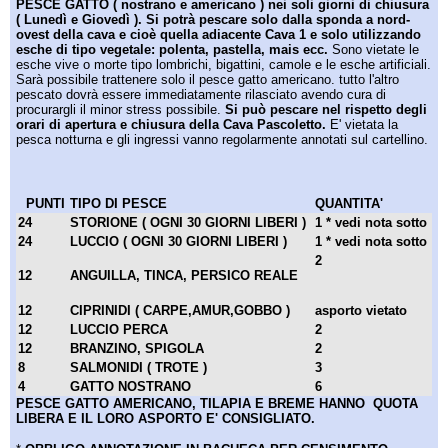
PESCE GATTO ( nostrano e americano ) nei soli giorni di chiusura
( Lunedì e Giovedì ). Si potrà pescare solo dalla sponda a nord-
ovest della cava e cioè quella adiacente Cava 1 e solo utilizzando
esche di tipo vegetale: polenta, pastella, mais ecc.
Sono vietate le
esche vive o morte tipo lombrichi, bigattini, camole e le esche artificiali.
Sarà possibile trattenere solo il pesce gatto americano. tutto l'altro
pescato dovrà essere immediatamente rilasciato avendo cura di
procurargli il minor stress possibile.
Si può pescare nel rispetto degli
orari di apertura e chiusura della Cava Pascoletto.
E' vietata la
pesca notturna e gli ingressi vanno regolarmente annotati sul cartellino.
PUNTI
TIPO DI PESCE
QUANTITA'
24
STORIONE ( OGNI 30 GIORNI LIBERI )
1 * vedi nota sotto
24
LUCCIO ( OGNI 30 GIORNI LIBERI )
1 * vedi nota sotto
2
12
ANGUILLA, TINCA, PERSICO REALE
12
CIPRINIDI ( CARPE,AMUR,GOBBO )
asporto vietato
12
LUCCIO PERCA
2
12
BRANZINO, SPIGOLA
2
8
SALMONIDI ( TROTE )
3
4
GATTO NOSTRANO
6
PESCE GATTO AMERICANO, TILAPIA E BREME HANNO QUOTA
LIBERA E IL LORO ASPORTO E' CONSIGLIATO.