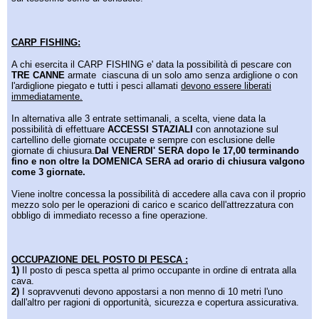
CARP FISHING:
A chi esercita il CARP FISHING e' data la possibilità di pescare con
TRE CANNE
armate ciascuna di un solo amo senza ardiglione o con
l'ardiglione piegato e tutti i pesci allamati
devono essere liberati
immediatamente.
In alternativa alle 3 entrate settimanali, a scelta, viene data la
possibilità di effettuare
ACCESSI STAZIALI
con annotazione sul
cartellino delle giornate occupate e sempre con esclusione delle
giornate di chiusura.
Dal VENERDI' SERA dopo le 17,00 terminando
fino e non oltre la DOMENICA SERA ad orario di chiusura valgono
come 3 giornate.
Viene inoltre concessa la possibilità di accedere alla cava con il proprio
mezzo solo per le operazioni di carico e scarico dell'attrezzatura con
obbligo di immediato recesso a fine operazione.
OCCUPAZIONE DEL POSTO DI PESCA :
1)
Il posto di pesca spetta al primo occupante in ordine di entrata alla
cava.
2)
I sopravvenuti devono appostarsi a non menno di 10 metri l'uno
dall'altro per ragioni di opportunità, sicurezza e copertura assicurativa.