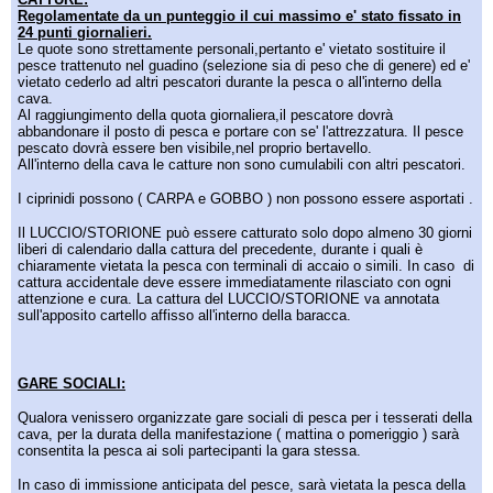
Regolamentate da un punteggio il cui massimo e' stato fissato in
24 punti giornalieri.
Le quote sono strettamente personali,pertanto e' vietato sostituire il
pesce trattenuto nel guadino (selezione sia di peso che di genere) ed e'
vietato cederlo ad altri pescatori durante la pesca o all'interno della
cava.
Al raggiungimento della quota giornaliera,il pescatore dovrà
abbandonare il posto di pesca e portare con se' l'attrezzatura. Il pesce
pescato dovrà essere ben visibile,nel proprio bertavello.
All'interno della cava le catture non sono cumulabili con altri pescatori.
I ciprinidi possono ( CARPA e GOBBO ) non possono essere asportati .
Il LUCCIO/STORIONE può essere catturato solo dopo almeno 30 giorni
liberi di calendario dalla cattura del precedente, durante i quali è
chiaramente vietata la pesca con terminali di accaio o simili. In caso di
cattura accidentale deve essere immediatamente rilasciato con ogni
attenzione e cura. La cattura del LUCCIO/STORIONE va annotata
sull'apposito cartello affisso all'interno della baracca.
GARE SOCIALI:
Qualora venissero organizzate gare sociali di pesca per i tesserati della
cava, per la durata della manifestazione ( mattina o pomeriggio ) sarà
consentita la pesca ai soli partecipanti la gara stessa.
In caso di immissione anticipata del pesce, sarà vietata la pesca della