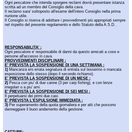
Ogni pescatore che intenda sporgere reclami dovrà presentare istanza
scritta ad un membro del Consiglio della cava.
Il reclamo sara' sottoposto all'esame dell'intero Consiglio nella prima
riunione utile.
Il Consiglio si riserva di adottare i provvedimenti più appropriati sempre
nel rispetto del presente regolamento e dello Statuto della A.S.D..
RESPONSABILITA' :
Ogni pescatore e' responsabile di danni da questo arrecati a cose e
persone all'accesso in cava.
PROVVEDIMENTI DISCIPLINARI :
E' PREVISTA LA SOSPENSIONE DI UNA SETTIMANA :
1)
Mancanza e/o errata segnatura di entrata sul tesserino o mancata
esposizione dello stesso (dopo il secondo richiamo).
E' PREVISTA LA SOSPENSIONE DI UN MESE :
2)
Pesca con piu' di due canne (3 per carp fishing), e con lenze
irregolari o a piu' ami.
E' PREVISTA LA SOSPENSIONE DI SEI MESI :
Il perpetuarsi dei primi due casi.
E' PREVISTA L'ESPULSIONE IMMEDIATA :
3)
Per superamento della quota giornaliera e per atti che possono
danneggiare il buon andamento della gestione.
CATTURE: